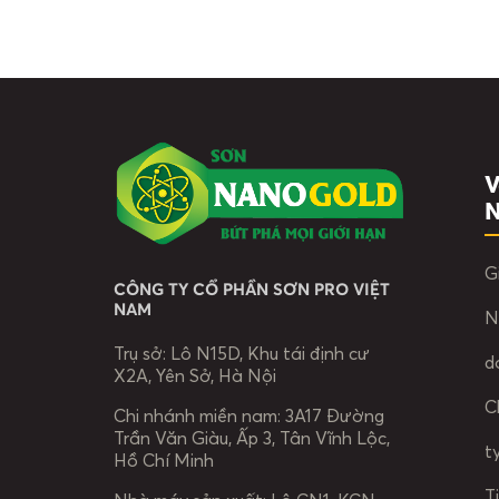
V
G
CÔNG TY CỔ PHẦN SƠN PRO VIỆT
NAM
N
Trụ sở:
Lô N15D, Khu tái định cư
d
X2A, Yên Sở, Hà Nội
C
Chi nhánh miền nam:
3A17 Đường
Trần Văn Giàu, Ấp 3, Tân Vĩnh Lộc,
t
Hồ Chí Minh
T