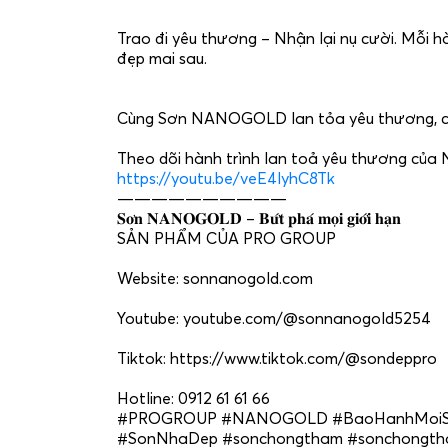
Trao đi yêu thương – Nhận lại nụ cười. Mỗi 
đẹp mai sau.
Cùng Sơn NANOGOLD lan tỏa yêu thương, chu
Theo dõi hành trình lan toả yêu thương củ
https://youtu.be/veE4lyhC8Tk
——————————
𝐒𝐨̛𝐧 𝐍𝐀𝐍𝐎𝐆𝐎𝐋𝐃 – 𝐁𝐮̛́𝐭 𝐩𝐡𝐚́ 𝐦𝐨̣𝐢 𝐠𝐢𝐨̛́𝐢 𝐡𝐚̣𝐧
SẢN PHẨM CỦA PRO GROUP
Website: sonnanogold.com
Youtube: youtube.com/@sonnanogold5254
Tiktok: https://www.tiktok.com/@sondeppro
Hotline: 0912 61 61 66
#PROGROUP
#NANOGOLD
#BaoHanhMoiSa
#SonNhaDep
#sonchongtham
#sonchongt