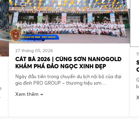
27 tháng 05, 2026
1
CÁT BÀ 2026 | CÙNG SƠN NANOGOLD
KHÁM PHÁ ĐẢO NGỌC XINH ĐẸP
Ngày đầu tiên trong chuyến du lịch nội bộ của đại
G
G
gia đình PRO GROUP – thương hiệu sơn
b
P
NANOGOLD tại Đảo Ngọc Cát Bà đã diễn ra trọn
N
Xem thêm →
vẹn và đong đầy cảm xúc, ghi dấu bước chân của
X
b
há
những con người luôn tràn đầy khát vọng. Hành
g
trình mở ra đầy ấn tượng […]
t