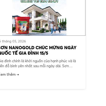
5 tháng 05, 2026
SƠN NANOGOLD CHÚC MỪNG NGÀY
QUỐC TẾ GIA ĐÌNH 15/5
ia đình chính là khởi nguồn của hạnh phúc và là
ến đỗ bình yên nhất sau mỗi ngày dài. Sơn
ANOGOLD mang đến giải pháp bảo vệ tối ưu
em thêm →
ằng công nghệ khoa học tiên tiến, tạo ra không
ian sống an toàn để mỗi khoảnh khắc bên người
hân đều trở nên trọn […]