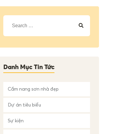
T
ì
m
k
i
ế
m
c
h
Danh Mục Tin Tức
o
:
Cẩm nang sơn nhà đẹp
Dự án tiêu biểu
Sự kiện