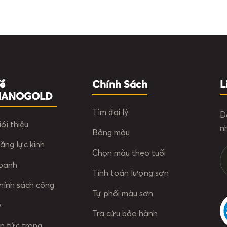
ề
Chính Sách
L
NANOGOLD
Tìm đại lý
Đ
iới thiệu
n
Bảng màu
ăng lực kinh
Chọn màu theo tuổi
oanh
Tính toán lượng sơn
hính sách công
Tự phối màu sơn
y
Tra cứu bảo hành
in tức trong