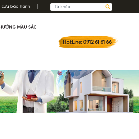
a cứu bảo hành
HƯỚNG MÀU SẮC
HotLine: 0912 61 61 66