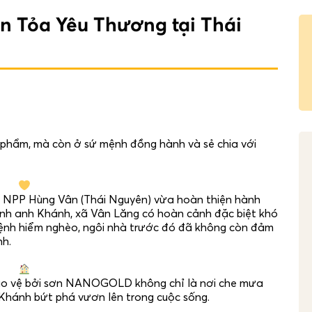
n Tỏa Yêu Thương tại Thái
n phẩm, mà còn ở sứ mệnh đồng hành và sẻ chia với
NPP Hùng Vân (Thái Nguyên) vừa hoàn thiện hành
 đình anh Khánh, xã Vân Lăng có hoàn cảnh đặc biệt khó
 bệnh hiểm nghèo, ngôi nhà trước đó đã không còn đảm
nh.
ảo vệ bởi sơn NANOGOLD không chỉ là nơi che mưa
 Khánh bứt phá vươn lên trong cuộc sống.