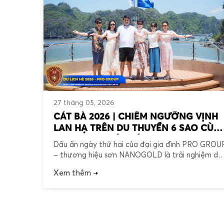
27 tháng 05, 2026
CÁT BÀ 2026 | CHIÊM NGƯỠNG VỊNH
LAN HẠ TRÊN DU THUYỀN 6 SAO CÙN
NANOGOLD VÀ GIÁO SƯ PI
Dấu ấn ngày thứ hai của đại gia đình PRO GROU
– thương hiệu sơn NANOGOLD là trải nghiệm du
thuyền Serenity Grandeur sang trọng để khám p
Xem thêm →
vịnh Lan Hạ. Sau khi chiêm ngưỡng vẻ đẹp kỳ vĩ
của Hòn Rùa, Hòn Guốc và bãi Vạn Bội, đoàn đã
đặt chân đến làng chài […]