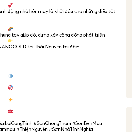
hành động nhỏ hôm nay là khởi đầu cho những điều tốt
ng tay giúp đỡ, dựng xây cộng đồng phát triển.
a NANOGOLD tại Thái Nguyên tại đây:
iLoiCongTrinh
#SonChongTham
#SonBenMau
hammau
#ThiệnNguyện
#SơnNhàTìnhNghĩa