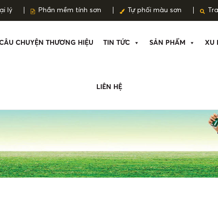
i lý
Phần mềm tính sơn
Tự phối màu sơn
Tr
CÂU CHUYỆN THƯƠNG HIỆU
TIN TỨC
SẢN PHẨM
XU 
LIÊN HỆ