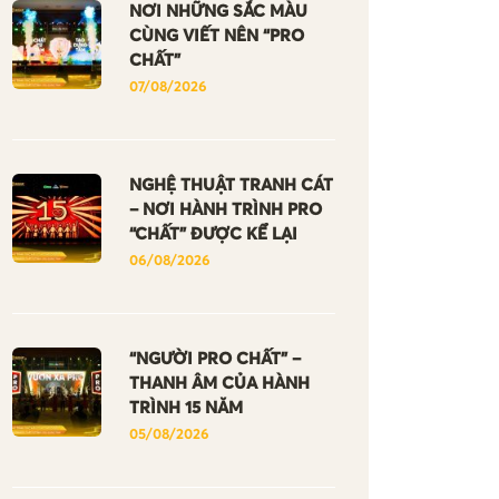
NƠI NHỮNG SẮC MÀU
CÙNG VIẾT NÊN “PRO
CHẤT”
07/08/2026
NGHỆ THUẬT TRANH CÁT
– NƠI HÀNH TRÌNH PRO
“CHẤT” ĐƯỢC KỂ LẠI
06/08/2026
“NGƯỜI PRO CHẤT” –
THANH ÂM CỦA HÀNH
TRÌNH 15 NĂM
05/08/2026