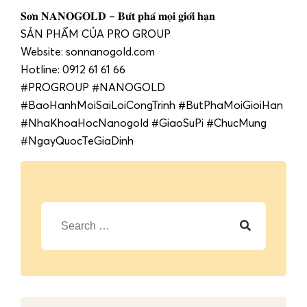
𝐒𝐨̛𝐧 𝐍𝐀𝐍𝐎𝐆𝐎𝐋𝐃 – 𝐁𝐮̛́𝐭 𝐩𝐡𝐚́ 𝐦𝐨̣𝐢 𝐠𝐢𝐨̛́𝐢 𝐡𝐚̣𝐧
SẢN PHẨM CỦA PRO GROUP
Website: sonnanogold.com
Hotline: 0912 61 61 66
#PROGROUP #NANOGOLD
#BaoHanhMoiSaiLoiCongTrinh #ButPhaMoiGioiHan
#NhaKhoaHocNanogold #GiaoSuPi #ChucMung
#NgayQuocTeGiaDinh
T
ì
m
k
i
ế
m
c