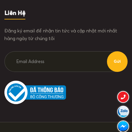
Liên Hệ
Đăng ký email để nhận tin tức và cập nhật mới nhất
hàng ngày từ chúng tôi