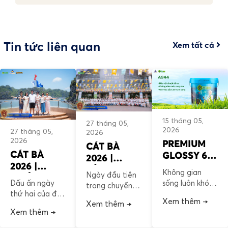
Tin tức liên quan
Xem tất cả
15 tháng 05,
27 tháng 05,
2026
27 tháng 05,
2026
2026
PREMIUM
CÁT BÀ
CÁT BÀ
GLOSSY 6
2026 |
2026 |
IN 1 A944 –
CÙNG SƠN
Không gian
Ngày đầu tiên
CHIÊM
LAU CHÙI
NANOGOLD
sống luôn khó
Dấu ấn ngày
trong chuyến
NGƯỠNG
DỄ DÀNG,
KHÁM PHÁ
tránh khỏi
thứ hai của đại
du lịch nội bộ
Xem thêm →
VỊNH LAN
GIỮ TƯỜNG
Xem thêm →
những vết bẩn
ĐẢO NGỌC
gia đình PRO
của đại gia đình
Xem thêm →
HẠ TRÊN
LUÔN SÁNG
trong sinh hoạt
GROUP –
XINH ĐẸP
PRO GROUP –
DU THUYỀN
ĐẸP
hằng ngày như
thương hiệu