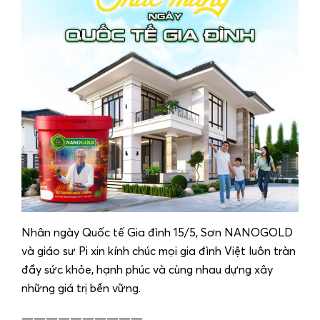
Nhân ngày Quốc tế Gia đình 15/5, Sơn NANOGOLD
và giáo sư Pi xin kính chúc mọi gia đình Việt luôn tràn
đầy sức khỏe, hạnh phúc và cùng nhau dựng xây
những giá trị bền vững.
——————————