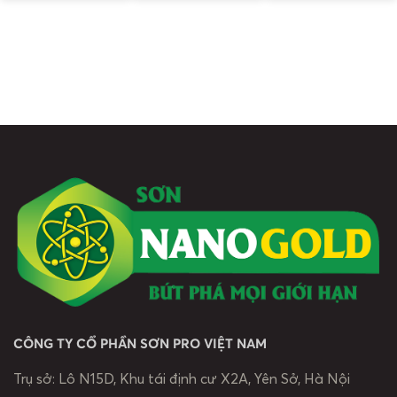
thương hiệu
6 SAO
dấu tay, vết
sơn
sơn
bút hay bụi
NANOGOLD là
CÙNG
NANOGOLD
bám trên
trải nghiệm du
NANOGOLD
tại Đảo Ngọc
tường. Với Sơn
thuyền
Cát Bà đã diễn
VÀ GIÁO SƯ
nội thất
Serenity
ra trọn vẹn và
PI
PREMIUM
Grandeur sang
đong đầy cảm
GLOSSY 6IN1
trọng để khám
xúc, ghi dấu
A944, việc lau
phá vịnh Lan
bước chân của
chùi trở nên
Hạ. Sau khi
những con
nhẹ nhàng hơn
chiêm ngưỡng
người luôn tràn
mà vẫn giữ
vẻ đẹp kỳ vĩ
đầy khát vọng.
được vẻ đẹp
của Hòn Rùa,
Hành trình mở
thẩm mỹ cho
Hòn Guốc và
ra đầy ấn
ngôi nhà. Được
bãi Vạn Bội,
tượng […]
chế tạo […]
đoàn đã đặt
chân đến làng
chài […]
CÔNG TY CỔ PHẦN SƠN PRO VIỆT NAM
Trụ sở:
Lô N15D, Khu tái định cư X2A, Yên Sở, Hà Nội