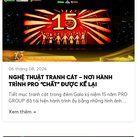
06 tháng 08, 2026
NGHỆ THUẬT TRANH CÁT – NƠI HÀNH
TRÌNH PRO “CHẤT” ĐƯỢC KỂ LẠI
Tiết mục tranh cát trong đêm Gala kỷ niệm 15 năm PRO
GROUP đã tái hiện hành trình ấy bằng những hình ảnh
giản dị nhưng đầy ý nghĩa. Đó không chỉ là câu chuyện về
Xem thêm →
sự phát triển của một doanh nghiệp, mà còn là câu
chuyện về “Chất” – được bồi đắp từ […]