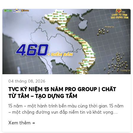
04 tháng 08, 2026
TVC KỶ NIỆM 15 NĂM PRO GROUP | CHẤT
TỪ TÂM – TẠO DỰNG TẦM
15 năm – một hành trình bền màu cùng thời gian. 15 năm
– một chặng đường vun đắp niềm tin và khát vọng
vươn xa. Từ những viên gạch đầu tiên trên hành trình
Xem thêm →
nghiên cứu và phát triển, PRO GROUP – thương hiệu
sơn NANOGOLD đã mang đến những giải pháp sơn chất