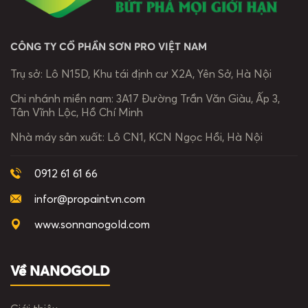
CÔNG TY CỔ PHẦN SƠN PRO VIỆT NAM
Trụ sở:
Lô N15D, Khu tái định cư X2A, Yên Sở, Hà Nội
Chi nhánh miền nam:
3A17 Đường Trần Văn Giàu, Ấp 3,
Tân Vĩnh Lộc, Hồ Chí Minh
Nhà máy sản xuất:
Lô CN1, KCN Ngọc Hồi, Hà Nội
0912 61 61 66
infor@propaintvn.com
www.sonnanogold.com
Về NANOGOLD