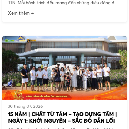
TIN Mỗi hành trình đều mang đến những điều đáng để
khám phá. Có khi là một vùng đất mới, có khi là vẻ đẹp
Xem thêm →
của thiên nhiên và cũng có khi là những con người đồng
hành bên cạnh mình. Ngày thứ hai của hành […]
30 tháng 07, 2026
15 NĂM | CHẤT TỪ TÂM – TẠO DỰNG TẦM |
NGÀY 1: KHỞI NGUYÊN – SẮC ĐỎ DẪN LỐI