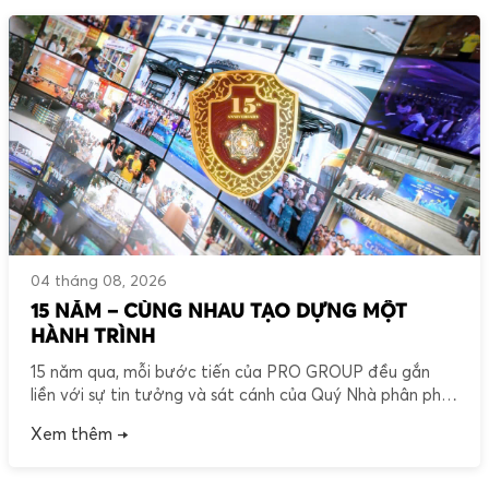
04 tháng 08, 2026
15 NĂM – CÙNG NHAU TẠO DỰNG MỘT
HÀNH TRÌNH
15 năm qua, mỗi bước tiến của PRO GROUP đều gắn
liền với sự tin tưởng và sát cánh của Quý Nhà phân phối
trên khắp cả nước. Đó không chỉ là mối quan hệ hợp tác,
Xem thêm →
mà còn là hành trình cùng nhau xây dựng uy tín, lan tỏa
chất lượng và phát triển […]