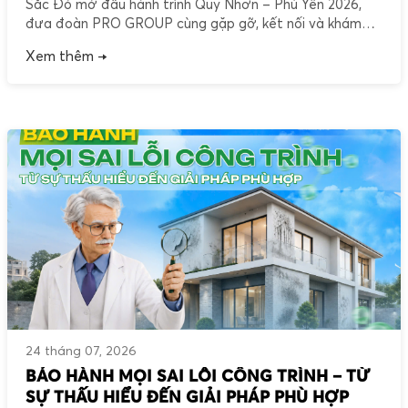
Sắc Đỏ mở đầu hành trình Quy Nhơn – Phú Yên 2026,
đưa đoàn PRO GROUP cùng gặp gỡ, kết nối và khám
phá vẻ đẹp của Ghềnh Ráng – Tiên Sa, Đồi Thi Nhân, mộ
Xem thêm →
Hàn Mặc Tử, Bãi tắm Hoàng Hậu và Bãi tắm Tiên Sa.
Mỗi điểm dừng chân không chỉ lưu […]
24 tháng 07, 2026
BẢO HÀNH MỌI SAI LỖI CÔNG TRÌNH – TỪ
SỰ THẤU HIỂU ĐẾN GIẢI PHÁP PHÙ HỢP