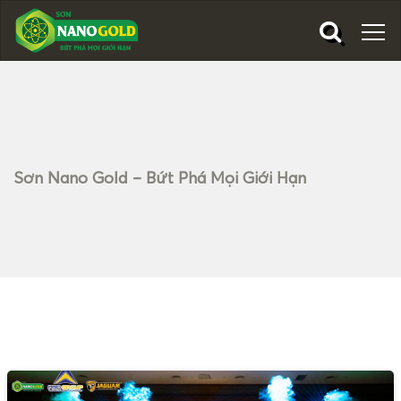
Sơn Nano Gold – Bứt Phá Mọi Giới Hạn