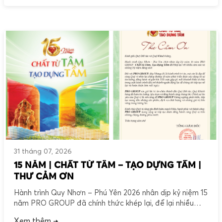
xây dựng từ niềm tin và sự đồng hành. […]
31 tháng 07, 2026
15 NĂM | CHẤT TỪ TÂM – TẠO DỰNG TẦM |
THƯ CẢM ƠN
Hành trình Quy Nhơn – Phú Yên 2026 nhân dịp kỷ niệm 15
năm PRO GROUP đã chính thức khép lại, để lại nhiều
cảm xúc và những dấu ấn đẹp trong lòng mỗi người.
Xem thêm →