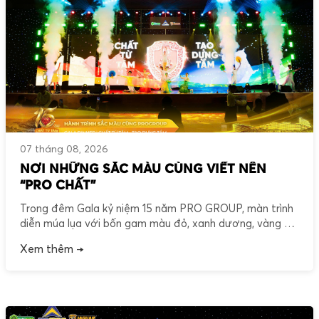
07 tháng 08, 2026
NƠI NHỮNG SẮC MÀU CÙNG VIẾT NÊN
“PRO CHẤT”
Trong đêm Gala kỷ niệm 15 năm PRO GROUP, màn trình
diễn múa lụa với bốn gam màu đỏ, xanh dương, vàng và
xanh lá đã khắc họa những giá trị khác biệt, những con
Xem thêm →
người khác biệt và những dấu ấn đã cùng đồng hành
trên suốt chặng đường phát triển. Mỗi sắc màu […]