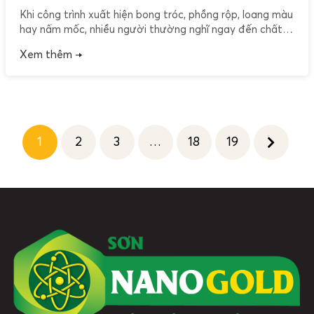
Khi công trình xuất hiện bong tróc, phồng rộp, loang màu
hay nấm mốc, nhiều người thường nghĩ ngay đến chất
lượng sơn. Theo Giáo sư Pi, mỗi hiện tượng đều có thể
Xem thêm →
đến từ nhiều nguyên nhân khác nhau. Vì vậy, điều quan
trọng nhất là xác định đúng nguyên nhân trước khi đưa
[…]
1
2
3
…
18
19