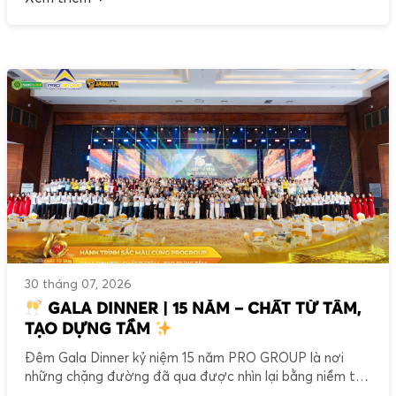
PRO GROUP – thương hiệu sơn NANOGOLD xin gửi lời
cảm ơn chân thành đến Quý Khách hàng, Quý Nhà […]
30 tháng 07, 2026
GALA DINNER | 15 NĂM – CHẤT TỪ TÂM,
TẠO DỰNG TẦM
Đêm Gala Dinner kỷ niệm 15 năm PRO GROUP là nơi
những chặng đường đã qua được nhìn lại bằng niềm tự
hào, những đóng góp được trân trọng và những giá trị