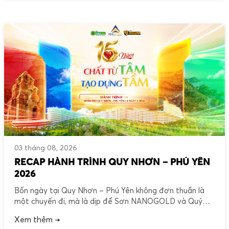
[…]
03 tháng 08, 2026
RECAP HÀNH TRÌNH QUY NHƠN – PHÚ YÊN
2026
Bốn ngày tại Quy Nhơn – Phú Yên không đơn thuần là
một chuyến đi, mà là dịp để Sơn NANOGOLD và Quý
Khách hàng cùng sẻ chia những trải nghiệm ý nghĩa, thắt
Xem thêm →
chặt sự gắn kết và nhìn lại chặng đường 15 năm được