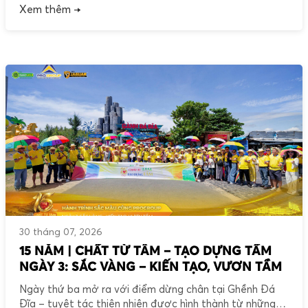
Xem thêm →
bền bỉ tiếp tục được lan tỏa. Từ những tiết mục nghệ
thuật đặc sắc, những khoảnh khắc sôi động của
minigame, […]
30 tháng 07, 2026
15 NĂM | CHẤT TỪ TÂM – TẠO DỰNG TẦM
NGÀY 3: SẮC VÀNG – KIẾN TẠO, VƯƠN TẦM
Ngày thứ ba mở ra với điểm dừng chân tại Ghềnh Đá
Đĩa – tuyệt tác thiên nhiên được hình thành từ những