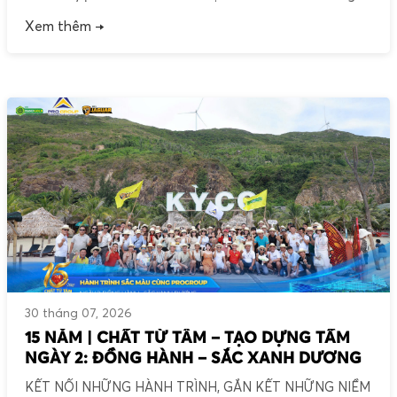
dòng dung nham hàng triệu năm trước. Giữa khung cảnh
Xem thêm →
kỳ vĩ ấy, sắc vàng của đại gia đình PRO GROUP càng trở
nên nổi bật, lưu giữ những khoảnh khắc đáng […]
30 tháng 07, 2026
15 NĂM | CHẤT TỪ TÂM – TẠO DỰNG TẦM
NGÀY 2: ĐỒNG HÀNH – SẮC XANH DƯƠNG
KẾT NỐI NHỮNG HÀNH TRÌNH, GẮN KẾT NHỮNG NIỀM