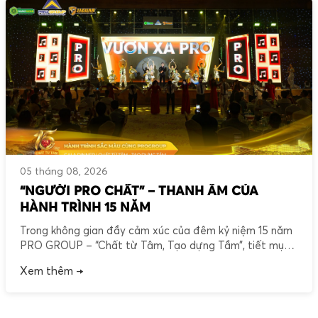
05 tháng 08, 2026
“NGƯỜI PRO CHẤT” – THANH ÂM CỦA
HÀNH TRÌNH 15 NĂM
Trong không gian đầy cảm xúc của đêm kỷ niệm 15 năm
PRO GROUP – “Chất từ Tâm, Tạo dựng Tầm”, tiết mục
rap “Người PRO Chất” đã mở màn bằng nguồn năng
Xem thêm →
lượng mạnh mẽ và thông điệp đầy ý nghĩa về những con
người làm nên thương hiệu. “Chất” không chỉ hiện diện
[…]