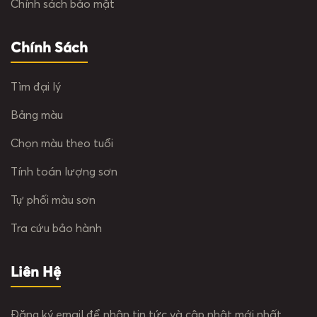
chờ 10-15 phút để nước thấm vào
Chính sách bảo mật
bề mặt rồi mới thi công bột bả.
Lưu ý: Không phun quá nhiều nước,
Chính Sách
tránh làm tường quá ẩm dẫn đến
giảm độ bám dính của bột bả.
Tìm đại lý
2.2. Trộn bột bả với nước:
• Tỷ lệ trộn bột/nước thông thường
Bảng màu
từ 2,5-3 (theo khối lượng) tức là
cần 14 – 16 lít nước sạch cho 1 bao
Chọn màu theo tuổi
bột bả 40kg.
Tính toán lượng sơn
• Đổ từ từ bột vào nước để tránh
vón cục.
Tự phối màu sơn
• Dùng máy khuấy chuyên dụng
trộn cho thật đều đến khi thành
Tra cứu bảo hành
hỗn hợp đồng nhất.
• Để hỗn hợp trong khoảng 7 – 10
Liên Hệ
phút cho các hóa chất trong bột
phát huy tác dụng. Sau đó khuấy
trộn lại một lần nữa rồi mới tiến
Đăng ký email để nhận tin tức và cập nhật mới nhất