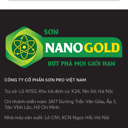
———————————-
QUY TRÌNH THI CÔNG
SƠN TƯỜNG MỚI
BƯỚC 1: VỆ SINH VÀ CHUẨN BỊ BỀ
CÔNG TY CỔ PHẦN SƠN PRO VIỆT NAM
MẶT
• Với bề mặt tường mới xây, phải
Trụ sở:
Lô N15D, Khu tái định cư X2A, Yên Sở, Hà Nội
đảm bảo đủ thời gian khô hoàn
Chi nhánh miền nam:
3A17 Đường Trần Văn Giàu, Ấp 3,
toàn (từ 21 ngày trở lên, độ ẩm
Tân Vĩnh Lộc, Hồ Chí Minh
tường dưới 16% đo bằng máy đo
độ ẩm Protimeter thì có thể tiến
Nhà máy sản xuất:
Lô CN1, KCN Ngọc Hồi, Hà Nội
hành thi công sơn bả).