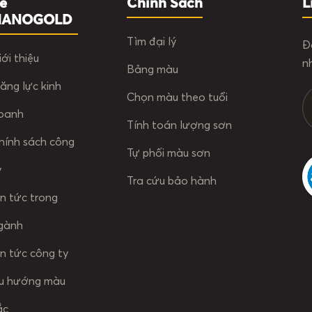
ề
Chính Sách
L
NANOGOLD
Tìm đại lý
Đ
iới thiệu
n
Bảng màu
ăng lực kinh
Chọn màu theo tuổi
oanh
Tính toán lượng sơn
hính sách công
Tự phối màu sơn
y
Tra cứu bảo hành
in tức trong
gành
in tức công ty
u hướng màu
ắc