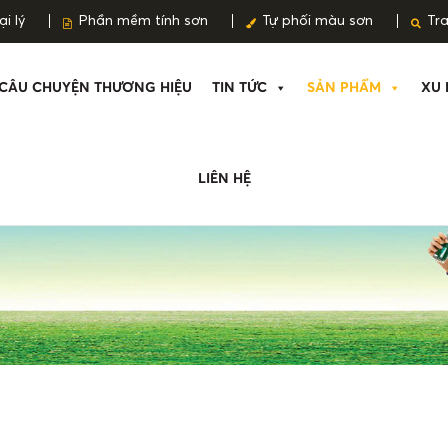
i lý
Phần mềm tính sơn
Tự phối màu sơn
Tr
CÂU CHUYỆN THƯƠNG HIỆU
TIN TỨC
SẢN PHẨM
XU 
LIÊN HỆ