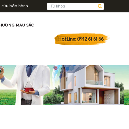
a cứu bảo hành
HƯỚNG MÀU SẮC
HotLine: 0912 61 61 66