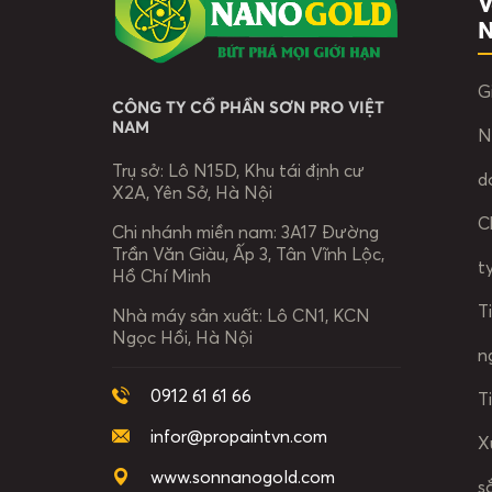
V
G
CÔNG TY CỔ PHẦN SƠN PRO VIỆT
NAM
N
Trụ sở:
Lô N15D, Khu tái định cư
d
X2A, Yên Sở, Hà Nội
C
Chi nhánh miền nam:
3A17 Đường
Trần Văn Giàu, Ấp 3, Tân Vĩnh Lộc,
t
Hồ Chí Minh
T
Nhà máy sản xuất:
Lô CN1, KCN
Ngọc Hồi, Hà Nội
n
0912 61 61 66
T
infor@propaintvn.com
X
www.sonnanogold.com
s