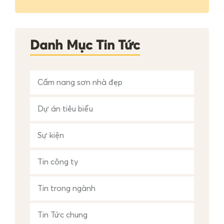
i
ế
m
c
h
Danh Mục Tin Tức
o
:
Cẩm nang sơn nhà đẹp
Dự án tiêu biểu
Sự kiện
Tin công ty
Tin trong ngành
Tin Tức chung