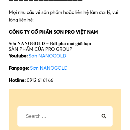
———————————————
Mọi nhu cầu về sản phẩm hoặc liên hệ làm đại lý, vui
lòng liên hệ:
CÔNG TY CỔ PHẦN SƠN PRO VIỆT NAM
𝐒𝐨̛𝐧 𝐍𝐀𝐍𝐎𝐆𝐎𝐋𝐃 – 𝐁𝐮̛́𝐭 𝐩𝐡𝐚́ 𝐦𝐨̣𝐢 𝐠𝐢𝐨̛́𝐢 𝐡𝐚̣𝐧
SẢN PHẨM CỦA PRO GROUP
Youtube:
Sơn NANOGOLD
Fanpage:
Sơn NANOGOLD
Hotline:
0912 61 61 66
T
ì
m
k