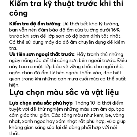
Kiểm tra kỹ thuật trước khi thi
công
Kiểm tra độ ẩm tường
: Dù thời tiết khá lý tưởng,
bạn vẫn nên đảm bảo độ ẩm của tường dưới 16%
trước khi sơn để lớp sơn có độ bám dính tốt nhất.
Có thể sử dụng máy đo độ ẩm chuyên dụng để kiểm
tra.
Ưu tiên sơn ngoại thất trước
: Hãy tranh thủ những
ngày nắng ráo để thi công sơn bên ngoài trước. Điều
này tạo ra một lớp bảo vệ vững chắc cho ngôi nhà,
ngăn chặn độ ẩm từ bên ngoài thấm vào, đặc biệt
quan trọng khi những cơn mưa cuối mùa có thể xuất
hiện.
Lựa chọn màu sắc và vật liệu
Lựa chọn màu sắc phù hợp
: Tháng 10 là thời điểm
tuyệt vời để thử nghiệm những màu sơn ấm áp, tạo
cảm giác thư giãn. Các tông màu như kem, be, vàng
nhạt, xanh ngọc hay xám nhạt rất phù hợp, vừa giúp
không gian sáng sủa lại dễ dàng phối hợp với nội
thất.