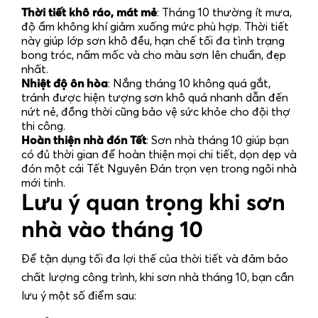
Thời tiết khô ráo, mát mẻ
: Tháng 10 thường ít mưa,
độ ẩm không khí giảm xuống mức phù hợp. Thời tiết
này giúp lớp sơn khô đều, hạn chế tối đa tình trạng
bong tróc, nấm mốc và cho màu sơn lên chuẩn, đẹp
nhất.
Nhiệt độ ôn hòa
: Nắng tháng 10 không quá gắt,
tránh được hiện tượng sơn khô quá nhanh dẫn đến
nứt nẻ, đồng thời cũng bảo vệ sức khỏe cho đội thợ
thi công.
Hoàn thiện nhà đón Tết
:
Sơn nhà tháng 10
giúp bạn
có đủ thời gian để hoàn thiện mọi chi tiết, dọn dẹp và
đón một cái Tết Nguyên Đán trọn vẹn trong ngôi nhà
mới tinh.
Lưu ý quan trọng khi sơn
nhà vào tháng 10
Để tận dụng tối đa lợi thế của thời tiết và đảm bảo
chất lượng công trình, khi
sơn nhà tháng 10
, bạn cần
lưu ý một số điểm sau: