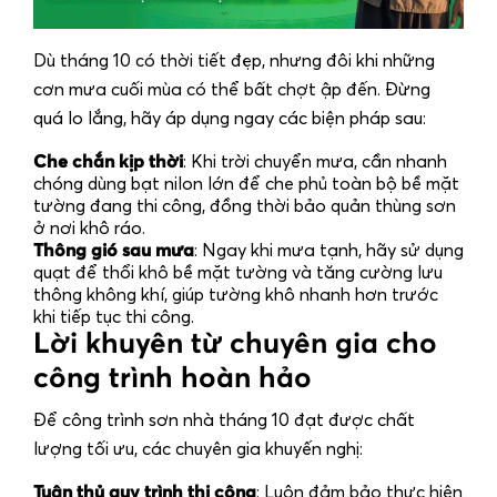
Dù tháng 10 có thời tiết đẹp, nhưng đôi khi những
cơn mưa cuối mùa có thể bất chợt ập đến. Đừng
quá lo lắng, hãy áp dụng ngay các biện pháp sau:
Che chắn kịp thời
: Khi trời chuyển mưa, cần nhanh
chóng dùng bạt nilon lớn để che phủ toàn bộ bề mặt
tường đang thi công, đồng thời bảo quản thùng sơn
ở nơi khô ráo.
Thông gió sau mưa
: Ngay khi mưa tạnh, hãy sử dụng
quạt để thổi khô bề mặt tường và tăng cường lưu
thông không khí, giúp tường khô nhanh hơn trước
khi tiếp tục thi công.
Lời khuyên từ chuyên gia cho
công trình hoàn hảo
Để công trình
sơn nhà tháng 10
đạt được chất
lượng tối ưu, các chuyên gia khuyến nghị:
Tuân thủ quy trình thi công
: Luôn đảm bảo thực hiện