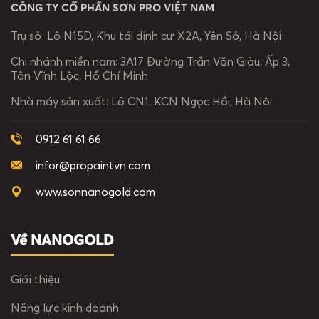
CÔNG TY CỔ PHẦN SƠN PRO VIỆT NAM
Trụ sở:
Lô N15D, Khu tái định cư X2A, Yên Sở, Hà Nội
Chi nhánh miền nam:
3A17 Đường Trần Văn Giàu, Ấp 3,
Tân Vĩnh Lộc, Hồ Chí Minh
Nhà máy sản xuất:
Lô CN1, KCN Ngọc Hồi, Hà Nội
0912 61 61 66
infor@propaintvn.com
www.sonnanogold.com
Về NANOGOLD
Giới thiệu
Năng lực kinh doanh