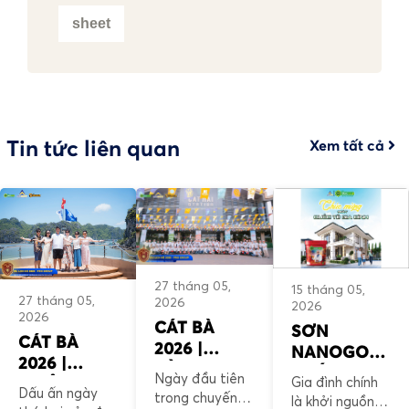
sheet
Tin tức liên quan
Xem tất cả
27 tháng 05,
15 tháng 05,
27 tháng 05,
2026
2026
2026
CÁT BÀ
SƠN
CÁT BÀ
2026 |
NANOGOLD
2026 |
CÙNG SƠN
CHÚC
Ngày đầu tiên
Gia đình chính
CHIÊM
NANOGOLD
Dấu ấn ngày
MỪNG
trong chuyến
là khởi nguồn
NGƯỠNG