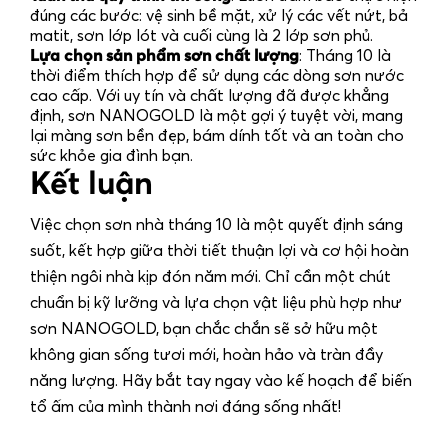
đúng các bước: vệ sinh bề mặt, xử lý các vết nứt, bả
matit, sơn lớp lót và cuối cùng là 2 lớp sơn phủ.
Lựa chọn sản phẩm sơn chất lượng
: Tháng 10 là
thời điểm thích hợp để sử dụng các dòng sơn nước
cao cấp. Với uy tín và chất lượng đã được khẳng
định,
sơn NANOGOLD
là một gợi ý tuyệt vời, mang
lại màng sơn bền đẹp, bám dính tốt và an toàn cho
sức khỏe gia đình bạn.
Kết luận
Việc chọn
sơn nhà tháng 10
là một quyết định sáng
suốt, kết hợp giữa thời tiết thuận lợi và cơ hội hoàn
thiện ngôi nhà kịp đón năm mới. Chỉ cần một chút
chuẩn bị kỹ lưỡng và lựa chọn vật liệu phù hợp như
sơn NANOGOLD
, bạn chắc chắn sẽ sở hữu một
không gian sống tươi mới, hoàn hảo và tràn đầy
năng lượng. Hãy bắt tay ngay vào kế hoạch để biến
tổ ấm của mình thành nơi đáng sống nhất!