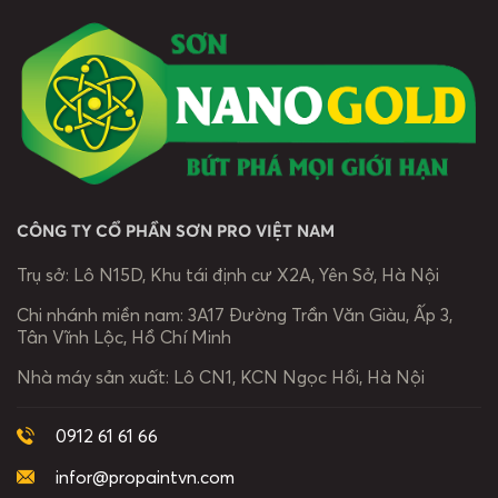
và thông điệp
người khác biệt
một doanh
đầy ý nghĩa về
và những dấu
nghiệp, mà còn
những con
ấn đã cùng
là câu chuyện
người làm nên
đồng hành trên
về “Chất” –
thương hiệu.
suốt chặng
được bồi đắp
“Chất” không
đường phát
từ […]
chỉ hiện diện
triển. Mỗi sắc
[…]
màu […]
CÔNG TY CỔ PHẦN SƠN PRO VIỆT NAM
Trụ sở:
Lô N15D, Khu tái định cư X2A, Yên Sở, Hà Nội
Chi nhánh miền nam:
3A17 Đường Trần Văn Giàu, Ấp 3,
Tân Vĩnh Lộc, Hồ Chí Minh
Nhà máy sản xuất:
Lô CN1, KCN Ngọc Hồi, Hà Nội
0912 61 61 66
infor@propaintvn.com