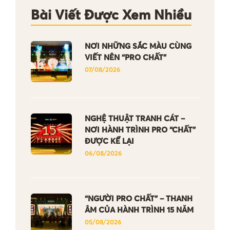
Bài Viết Được Xem Nhiều
NƠI NHỮNG SẮC MÀU CÙNG
VIẾT NÊN “PRO CHẤT”
07/08/2026
NGHỆ THUẬT TRANH CÁT –
NƠI HÀNH TRÌNH PRO “CHẤT”
ĐƯỢC KỂ LẠI
06/08/2026
“NGƯỜI PRO CHẤT” – THANH
ÂM CỦA HÀNH TRÌNH 15 NĂM
05/08/2026