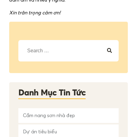
đầm ấm và nhiều ý nghĩa.
Xin trân trọng cảm ơn!
T
ì
m
k
i
ế
m
c
h
Danh Mục Tin Tức
o
:
Cẩm nang sơn nhà đẹp
Dự án tiêu biểu