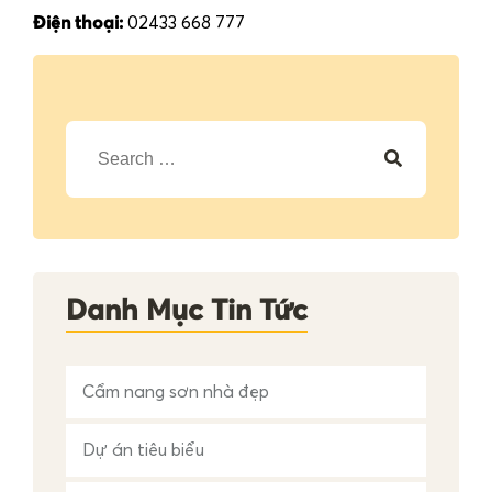
Điện thoại:
02433 668 777
T
ì
m
k
i
ế
m
c
h
Danh Mục Tin Tức
o
:
Cẩm nang sơn nhà đẹp
Dự án tiêu biểu