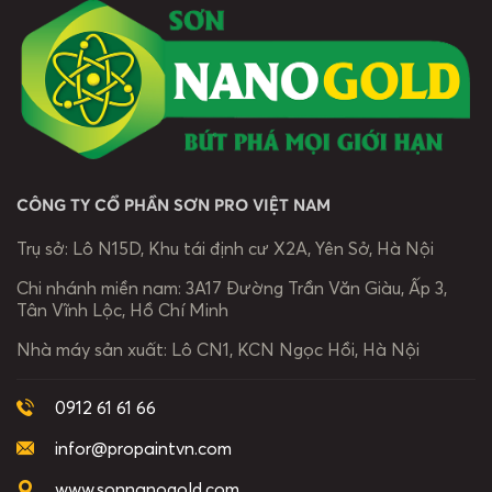
đầy ý nghĩa về
và những dấu
nghiệp, mà còn
những con
ấn đã cùng
là câu chuyện
người làm nên
đồng hành trên
về “Chất” –
thương hiệu.
suốt chặng
được bồi đắp
“Chất” không
đường phát
từ […]
chỉ hiện diện
triển. Mỗi sắc
[…]
màu […]
CÔNG TY CỔ PHẦN SƠN PRO VIỆT NAM
Trụ sở:
Lô N15D, Khu tái định cư X2A, Yên Sở, Hà Nội
Chi nhánh miền nam:
3A17 Đường Trần Văn Giàu, Ấp 3,
Tân Vĩnh Lộc, Hồ Chí Minh
Nhà máy sản xuất:
Lô CN1, KCN Ngọc Hồi, Hà Nội
0912 61 61 66
infor@propaintvn.com
www.sonnanogold.com