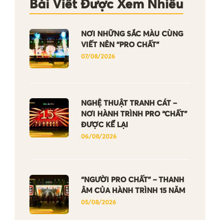
Bài Viết Được Xem Nhiều
NƠI NHỮNG SẮC MÀU CÙNG
VIẾT NÊN “PRO CHẤT”
07/08/2026
NGHỆ THUẬT TRANH CÁT –
NƠI HÀNH TRÌNH PRO “CHẤT”
ĐƯỢC KỂ LẠI
06/08/2026
“NGƯỜI PRO CHẤT” – THANH
ÂM CỦA HÀNH TRÌNH 15 NĂM
05/08/2026