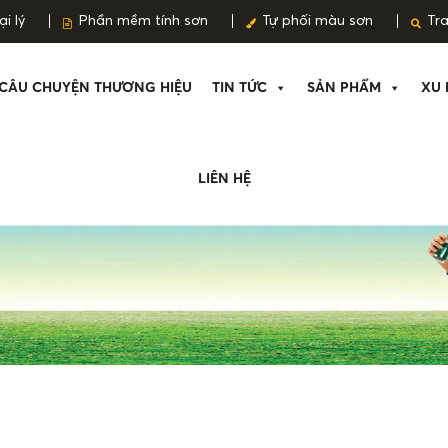
i lý
Phần mềm tính sơn
Tự phối màu sơn
Tr
CÂU CHUYỆN THƯƠNG HIỆU
TIN TỨC
SẢN PHẨM
XU 
LIÊN HỆ