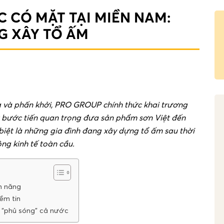
 CÓ MẶT TẠI MIỀN NAM:
G XÂY TỔ ẤM
g và phấn khởi, PRO GROUP chính thức khai trương
t bước tiến quan trọng đưa sản phẩm sơn Việt đến
biệt là những gia đình đang xây dựng tổ ấm sau thời
ng kinh tế toàn cầu.
m năng
ềm tin
 “phủ sóng” cả nước