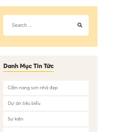
T
ì
m
k
i
ế
m
c
h
Danh Mục Tin Tức
o
:
Cẩm nang sơn nhà đẹp
Dự án tiêu biểu
Sự kiện