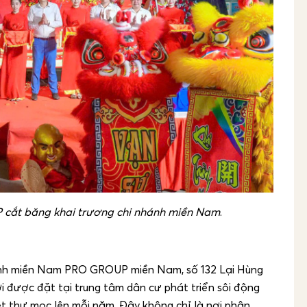
 cắt băng khai trương chi nhánh miền Nam
.
hánh miền Nam PRO GROUP miền Nam, số 132 Lại Hùng
i được đặt tại trung tâm dân cư phát triển sôi động
iệt thự mọc lên mỗi năm. Đây không chỉ là nơi phân