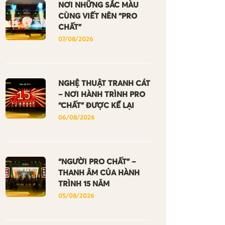
NƠI NHỮNG SẮC MÀU
CÙNG VIẾT NÊN “PRO
CHẤT”
07/08/2026
NGHỆ THUẬT TRANH CÁT
– NƠI HÀNH TRÌNH PRO
“CHẤT” ĐƯỢC KỂ LẠI
06/08/2026
“NGƯỜI PRO CHẤT” –
THANH ÂM CỦA HÀNH
TRÌNH 15 NĂM
05/08/2026