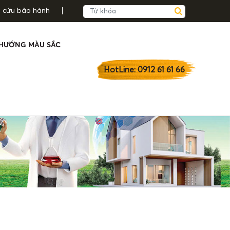
a cứu bảo hành
HƯỚNG MÀU SẮC
HotLine: 0912 61 61 66