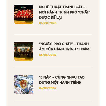
NGHỆ THUẬT TRANH CÁT –
NƠI HÀNH TRÌNH PRO “CHẤT”
ĐƯỢC KỂ LẠI
06/08/2026
“NGƯỜI PRO CHẤT” – THANH
ÂM CỦA HÀNH TRÌNH 15 NĂM
05/08/2026
15 NĂM – CÙNG NHAU TẠO
DỰNG MỘT HÀNH TRÌNH
04/08/2026