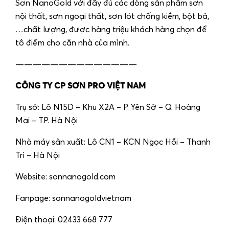
Sơn NanoGold với đầy đủ các dòng sản phẩm sơn
nội thất, sơn ngoại thất, sơn lót chống kiềm, bột bả,
…chất lượng, được hàng triệu khách hàng chọn để
tô điểm cho căn nhà của mình.
——————————————
CÔNG TY CP SƠN PRO VIỆT NAM
Trụ sở: Lô N15D – Khu X2A – P. Yên Sở – Q. Hoàng
Mai – TP. Hà Nội
Nhà máy sản xuất: Lô CN1 – KCN Ngọc Hồi – Thanh
Trì – Hà Nội
Website: sonnanogold.com
Fanpage: sonnanogoldvietnam
Điện thoại: 02433 668 777