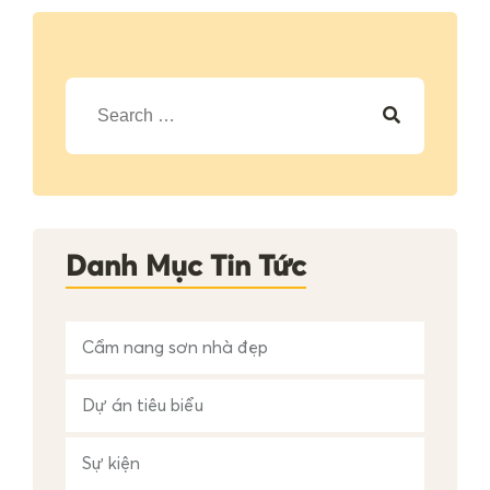
T
ì
m
k
i
ế
m
c
h
Danh Mục Tin Tức
o
:
Cẩm nang sơn nhà đẹp
Dự án tiêu biểu
Sự kiện