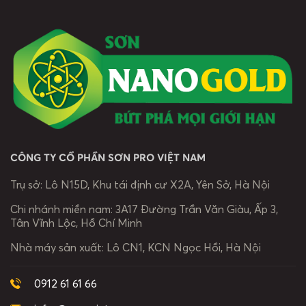
Nhưng làm sao
sơn chống
lý tường ẩm
để chọn được
thấm tốt nhất
mốc như […]
loại sơn phù
là điều vô cùng
hợp, vừa đẹp,
[…]
vừa bền mà lại
an toàn cho
sức khỏe? […]
CÔNG TY CỔ PHẦN SƠN PRO VIỆT NAM
Trụ sở:
Lô N15D, Khu tái định cư X2A, Yên Sở, Hà Nội
Chi nhánh miền nam:
3A17 Đường Trần Văn Giàu, Ấp 3,
Tân Vĩnh Lộc, Hồ Chí Minh
Nhà máy sản xuất:
Lô CN1, KCN Ngọc Hồi, Hà Nội
0912 61 61 66