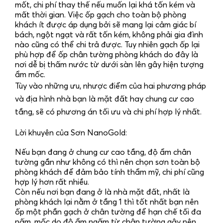
mốt, chi phí thay thế nếu muốn lại khá tốn kém và
mất thời gian. Việc ốp gạch cho toàn bộ phòng
khách ít được áp dụng bởi sẽ mang lại cảm giác bí
bách, ngột ngạt và rất tốn kém, không phải gia đình
nào cũng có thể chi trả được. Tuy nhiên gạch ốp lại
phù hợp để ốp chân tường phòng khách do đây là
nơi dễ bị thấm nước từ dưới sàn lên gây hiện tượng
ẩm mốc.
Tùy vào những ưu, nhược điểm của hai phương pháp
và địa hình nhà bạn là mặt đất hay chung cư cao
tầng, sẽ có phương án tối ưu và chi phí hợp lý nhất.
Lời khuyên của Sơn NanoGold:
Nếu bạn đang ở chung cư cao tầng, độ ẩm chân
tường gần như không có thì nên chọn sơn toàn bộ
phòng khách để đảm bảo tính thẩm mỹ, chi phí cũng
hợp lý hơn rất nhiều.
Còn nếu nơi bạn đang ở là nhà mặt đất, nhất là
phòng khách lại nằm ở tầng 1 thì tốt nhất bạn nên
ốp một phần gạch ở chân tường để hạn chế tối đa
nấm, mốc do độ ẩm ngấm từ chân tường gây nên.