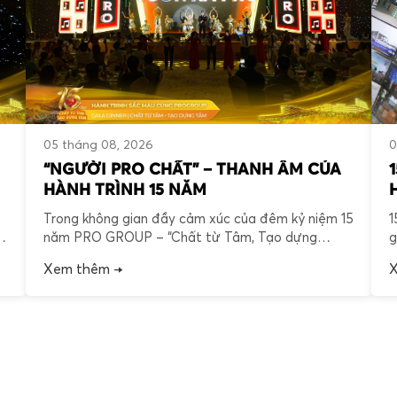
05 tháng 08, 2026
0
“NGƯỜI PRO CHẤT” – THANH ÂM CỦA
HÀNH TRÌNH 15 NĂM
Trong không gian đầy cảm xúc của đêm kỷ niệm 15
1
năm PRO GROUP – “Chất từ Tâm, Tạo dựng
g
Tầm”, tiết mục rap “Người PRO Chất” đã mở màn
p
Xem thêm →
X
bằng nguồn năng lượng mạnh mẽ và thông điệp
q
đầy ý nghĩa về những con người làm nên thương
x
hiệu. “Chất” không chỉ hiện diện […]
[