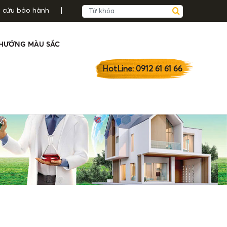
a cứu bảo hành
HƯỚNG MÀU SẮC
HotLine: 0912 61 61 66