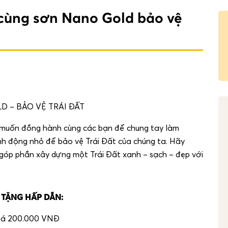
cùng sơn Nano Gold bảo vệ
D – BẢO VỆ TRÁI ĐẤT
 muốn đồng hành cùng các bạn để chung tay làm
nh động nhỏ để bảo vệ Trái Đất của chúng ta. Hãy
ể góp phần xây dựng một Trái Đất xanh – sạch – đẹp với
 TẶNG HẤP DẪN:
ị giá 200.000 VNĐ