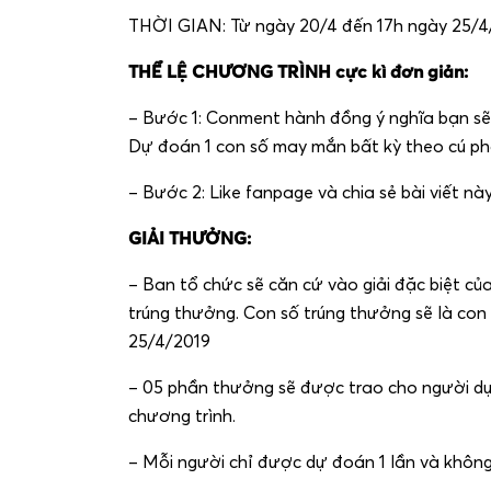
THỜI GIAN: Từ ngày 20/4 đến 17h ngày 25/4
THỂ LỆ CHƯƠNG TRÌNH cực kì đơn giản:
– Bước 1: Conment hành đồng ý nghĩa bạn sẽ 
Dự đoán 1 con số may mắn bất kỳ theo cú phá
– Bước 2: Like fanpage và chia sẻ bài viết nà
GIẢI THƯỞNG:
– Ban tổ chức sẽ căn cứ vào giải đặc biệt củ
trúng thưởng. Con số trúng thưởng sẽ là con
25/4/2019
– 05 phần thưởng sẽ được trao cho người dự
chương trình.
– Mỗi người chỉ được dự đoán 1 lần và khôn