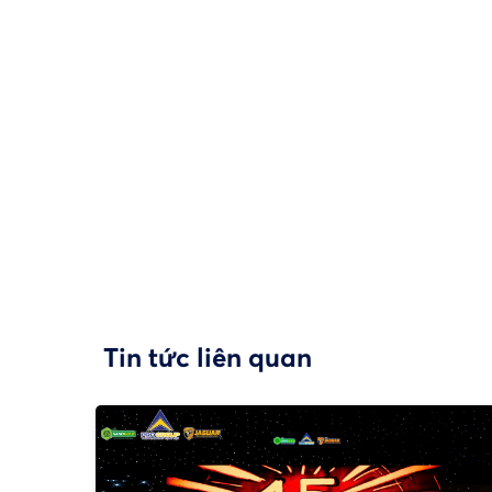
Tin tức liên quan