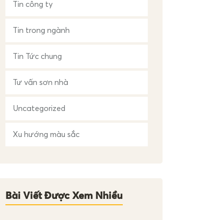
Tin công ty
Tin trong ngành
Tin Tức chung
Tư vấn sơn nhà
Uncategorized
Xu hướng màu sắc
Bài Viết Được Xem Nhiều