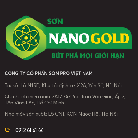
CÔNG TY CỔ PHẦN SƠN PRO VIỆT NAM
Trụ sở:
Lô N15D, Khu tái định cư X2A, Yên Sở, Hà Nội
Chi nhánh miền nam:
3A17 Đường Trần Văn Giàu, Ấp 3,
Tân Vĩnh Lộc, Hồ Chí Minh
Nhà máy sản xuất:
Lô CN1, KCN Ngọc Hồi, Hà Nội
0912 61 61 66