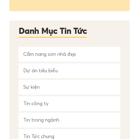
i
ế
m
c
h
Danh Mục Tin Tức
o
:
Cẩm nang sơn nhà đẹp
Dự án tiêu biểu
Sự kiện
Tin công ty
Tin trong ngành
Tin Tức chung