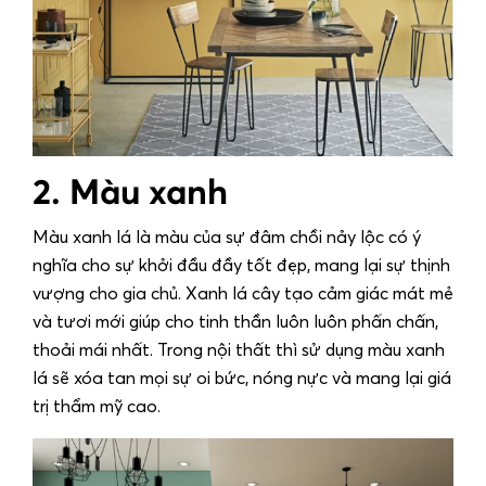
2. Màu xanh
Màu xanh lá là màu của sự đâm chồi nảy lộc có ý
nghĩa cho sự khởi đầu đầy tốt đẹp, mang lại sự thịnh
vượng cho gia chủ. Xanh lá cây tạo cảm giác mát mẻ
và tươi mới giúp cho tinh thần luôn luôn phấn chấn,
thoải mái nhất. Trong nội thất thì sử dụng màu xanh
lá sẽ xóa tan mọi sự oi bức, nóng nực và mang lại giá
trị thẩm mỹ cao.