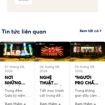
Tin tức liên quan
Xem tất cả
05 tháng 08,
07 tháng 08,
06 tháng 08,
2026
2026
2026
“NGƯỜI
NƠI
NGHỆ
PRO CHẤT”
NHỮNG
THUẬT
– THANH
SẮC MÀU
TRANH CÁT
Trong không
Trong đêm
Tiết mục tranh
ÂM CỦA
CÙNG VIẾT
– NƠI HÀNH
gian đầy cảm
Gala kỷ niệm 15
cát trong đêm
HÀNH
NÊN “PRO
TRÌNH PRO
xúc của đêm kỷ
năm PRO
Gala kỷ niệm 15
Xem thêm →
Xem thêm →
Xem thêm →
TRÌNH 15
CHẤT”
“CHẤT”