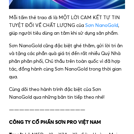
Mỗi tấm thẻ trao đi là MỘT LỜI CAM KẾT TỰ TIN
TUYỆT ĐỐI VỀ CHẤT LƯỢNG của
Sơn NanoGold
,
giúp người tiêu dùng an tâm khi sử dụng sản phẩm.
Sơn NanoGold cũng đặc biệt ghé thăm, gửi lời tri ân
và tặng các phần quà giá trị đến rất nhiều Quý Nhà
phân phân phối, Chủ thầu trên toàn quốc vì đã hợp
tác, đồng hành cùng Sơn NanoGold trong thời gian
qua.
Cùng dõi theo hành trình đặc biệt của Sơn
NanoGold qua những bản tin tiếp theo nhé!
———————————————
CÔNG TY CỔ PHẦN SƠN PRO VIỆT NAM