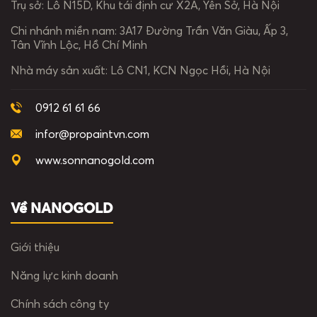
Trụ sở:
Lô N15D, Khu tái định cư X2A, Yên Sở, Hà Nội
Chi nhánh miền nam:
3A17 Đường Trần Văn Giàu, Ấp 3,
Tân Vĩnh Lộc, Hồ Chí Minh
Nhà máy sản xuất:
Lô CN1, KCN Ngọc Hồi, Hà Nội
0912 61 61 66
infor@propaintvn.com
www.sonnanogold.com
Về NANOGOLD
Giới thiệu
Năng lực kinh doanh
Chính sách công ty