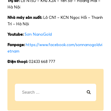
Trụ sở:
Lô N15D – Khu X2A – Yên Sở – Hoàng Mai –
Hà Nội
Nhà máy sản xuất:
Lô CN1 – KCN Ngọc Hồi – Thanh
Trì – Hà Nội
Youtube:
Sơn NanoGold
Fanpage:
https://www.facebook.com/sonnanogoldvi
etnam
Điện thoại:
02433 668 777
T
ì
m
k
i
ế