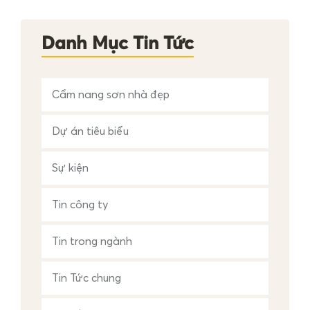
m
c
h
Danh Mục Tin Tức
o
:
Cẩm nang sơn nhà đẹp
Dự án tiêu biểu
Sự kiện
Tin công ty
Tin trong ngành
Tin Tức chung