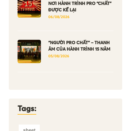
NƠI HÀNH TRÌNH PRO “CHẤT”
ĐƯỢC KỂ LẠI
06/08/2026
“NGƯỜI PRO CHẤT” – THANH
ÂM CỦA HÀNH TRÌNH 15 NĂM
05/08/2026
Tags:
sheet