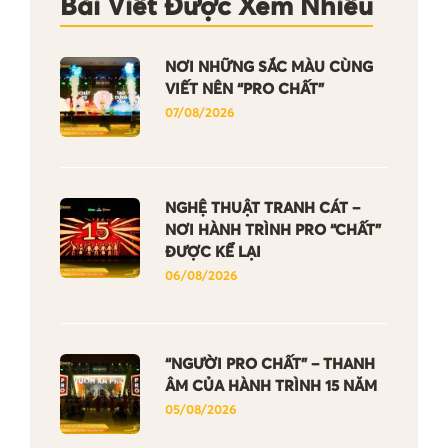
Bài Viết Được Xem Nhiều
NƠI NHỮNG SẮC MÀU CÙNG
VIẾT NÊN “PRO CHẤT”
07/08/2026
NGHỆ THUẬT TRANH CÁT –
NƠI HÀNH TRÌNH PRO “CHẤT”
ĐƯỢC KỂ LẠI
06/08/2026
“NGƯỜI PRO CHẤT” – THANH
ÂM CỦA HÀNH TRÌNH 15 NĂM
05/08/2026