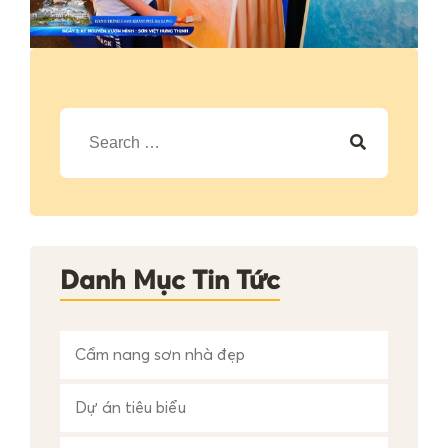
T
ì
m
k
i
ế
m
c
h
Danh Mục Tin Tức
o
:
Cẩm nang sơn nhà đẹp
Dự án tiêu biểu