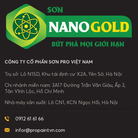
nhớ trong hành
Ngọc Rồng:
tiếp tục được
trình phát triển
Quý Đối tác,
lan tỏa qua
của PRO
Quý Khách
từng trang
GROUP. Những
hàng của PRO
sách mới tinh,
màn trình diễn
GROUP được
qua nụ cười
nghệ thuật
chiêm ngưỡng
rạng rỡ của các
đỉnh cao mở
[…]
[…]
màn […]
CÔNG TY CỔ PHẦN SƠN PRO VIỆT NAM
Trụ sở:
Lô N15D, Khu tái định cư X2A, Yên Sở, Hà Nội
Chi nhánh miền nam:
3A17 Đường Trần Văn Giàu, Ấp 3,
Tân Vĩnh Lộc, Hồ Chí Minh
Nhà máy sản xuất:
Lô CN1, KCN Ngọc Hồi, Hà Nội
0912 61 61 66
infor@propaintvn.com