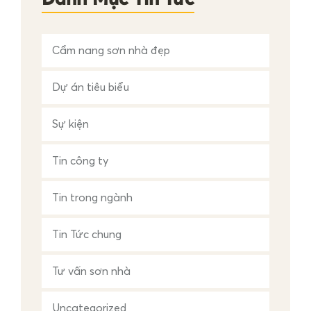
Danh Mục Tin Tức
o
:
Cẩm nang sơn nhà đẹp
Dự án tiêu biểu
Sự kiện
Tin công ty
Tin trong ngành
Tin Tức chung
Tư vấn sơn nhà
Uncategorized