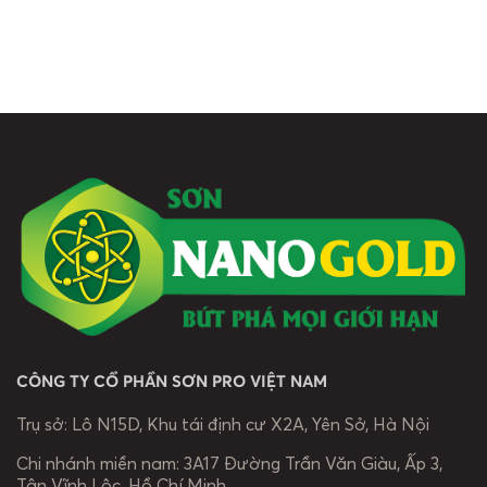
Tạo dựng Tầm”,
ấy bằng những
sát cánh của
tiết mục rap
hình ảnh giản dị
Quý Nhà phân
“Người PRO
nhưng đầy ý
phối trên khắp
Chất” đã mở
nghĩa. Đó
cả nước. Đó
màn bằng
không chỉ là câu
không chỉ là mối
nguồn năng
chuyện về sự
quan hệ hợp
lượng mạnh mẽ
phát triển của
tác, mà còn là
và thông điệp
một doanh
hành trình cùng
đầy ý nghĩa về
nghiệp, mà còn
nhau xây dựng
những con
là câu chuyện
uy tín, lan tỏa
người làm nên
về “Chất” –
chất lượng và
thương hiệu.
được bồi đắp
phát triển […]
“Chất” không
từ […]
chỉ hiện diện
[…]
CÔNG TY CỔ PHẦN SƠN PRO VIỆT NAM
Trụ sở:
Lô N15D, Khu tái định cư X2A, Yên Sở, Hà Nội
Chi nhánh miền nam:
3A17 Đường Trần Văn Giàu, Ấp 3,
Tân Vĩnh Lộc, Hồ Chí Minh