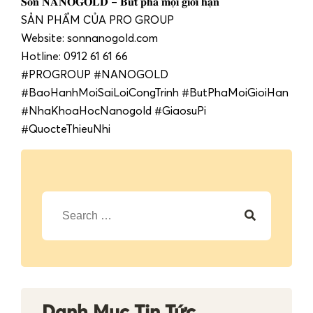
𝐒𝐨̛𝐧 𝐍𝐀𝐍𝐎𝐆𝐎𝐋𝐃 – 𝐁𝐮̛́𝐭 𝐩𝐡𝐚́ 𝐦𝐨̣𝐢 𝐠𝐢𝐨̛́𝐢 𝐡𝐚̣𝐧
SẢN PHẨM CỦA PRO GROUP
Website: sonnanogold.com
Hotline: 0912 61 61 66
#PROGROUP #NANOGOLD
#BaoHanhMoiSaiLoiCongTrinh #ButPhaMoiGioiHan
#NhaKhoaHocNanogold #GiaosuPi
#QuocteThieuNhi
T
ì
m
k
i
ế
m
c
h