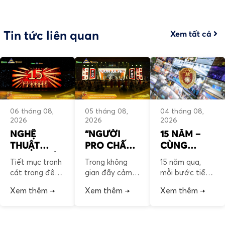
Tin tức liên quan
Xem tất cả
05 tháng 08,
06 tháng 08,
04 tháng 08,
2026
2026
2026
“NGƯỜI
NGHỆ
15 NĂM –
PRO CHẤT”
THUẬT
CÙNG
– THANH
TRANH CÁT
NHAU TẠO
Trong không
Tiết mục tranh
15 năm qua,
ÂM CỦA
– NƠI HÀNH
DỰNG MỘT
gian đầy cảm
cát trong đêm
mỗi bước tiến
HÀNH
TRÌNH PRO
HÀNH
xúc của đêm kỷ
Gala kỷ niệm 15
của PRO
Xem thêm →
Xem thêm →
Xem thêm →
TRÌNH 15
“CHẤT”
TRÌNH
niệm 15 năm
năm PRO
GROUP đều
NĂM
ĐƯỢC KỂ
PRO GROUP –
GROUP đã tái
gắn liền với sự
LẠI
“Chất từ Tâm,
hiện hành trình
tin tưởng và