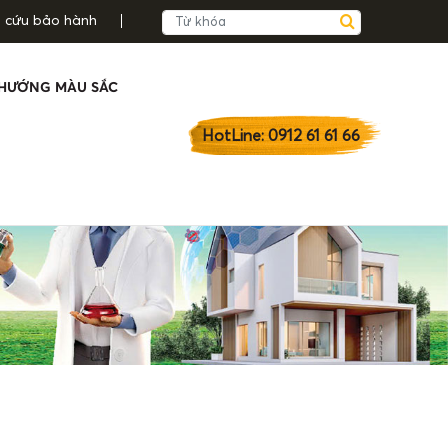
a cứu bảo hành
HƯỚNG MÀU SẮC
HotLine: 0912 61 61 66