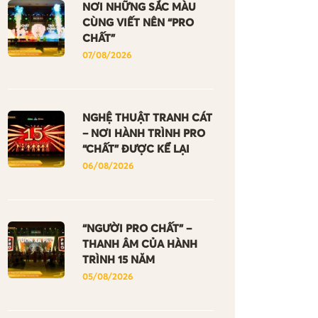
NƠI NHỮNG SẮC MÀU
CÙNG VIẾT NÊN “PRO
CHẤT”
07/08/2026
NGHỆ THUẬT TRANH CÁT
– NƠI HÀNH TRÌNH PRO
“CHẤT” ĐƯỢC KỂ LẠI
06/08/2026
“NGƯỜI PRO CHẤT” –
THANH ÂM CỦA HÀNH
TRÌNH 15 NĂM
05/08/2026