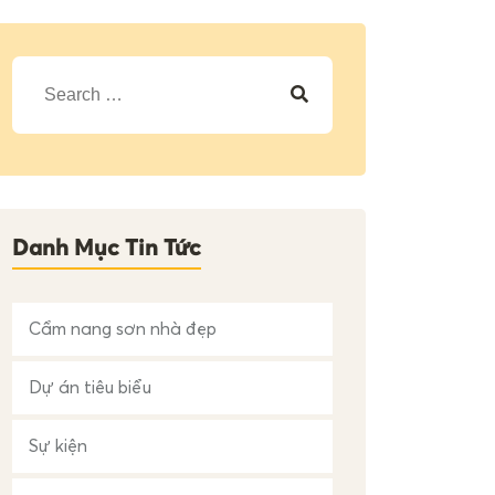
T
ì
m
k
i
ế
m
c
h
Danh Mục Tin Tức
o
:
Cẩm nang sơn nhà đẹp
Dự án tiêu biểu
Sự kiện