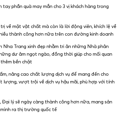
ận tay phần quà may mắn cho 3 vị khách hàng trong
 về mặt vật chất mà còn là lời động viên, khích lệ về
 nhiều thành công hơn nữa trên con đường kinh doanh
ển Nha Trang xinh đẹp nhằm tri ân những Nhà phân
những dư âm ngọt ngào, đồng thời giúp cho mối quan
ý thêm bền chặt
hẩm, nâng cao chất lượng dịch vụ để mang đến cho
ượng, vượt trội về dịch vụ hậu mãi, phù hợp với tính
, Đại lý sẽ ngày càng thành công hơn nữa, mang sản
 mình ra thị trường quốc tế