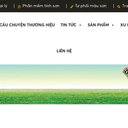
i lý
Phần mềm tính sơn
Tự phối màu sơn
Tr
CÂU CHUYỆN THƯƠNG HIỆU
TIN TỨC
SẢN PHẨM
XU 
LIÊN HỆ