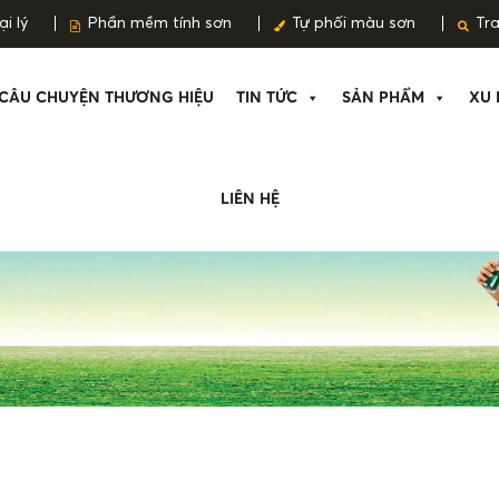
i lý
Phần mềm tính sơn
Tự phối màu sơn
Tr
CÂU CHUYỆN THƯƠNG HIỆU
TIN TỨC
SẢN PHẨM
XU 
LIÊN HỆ