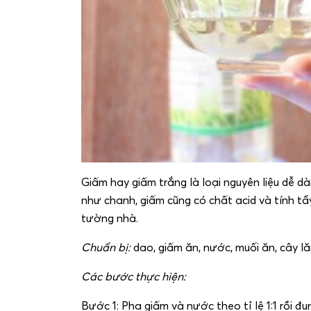
Giấm hay giấm trắng là loại nguyên liệu dễ d
như chanh, giấm cũng có chất acid và tính 
tường nhà.
Chuẩn bị:
dao, giấm ăn, nước, muối ăn, cây lă
Các bước thực hiện:
Bước 1: Pha giấm và nước theo tỉ lệ 1:1 rồi đun