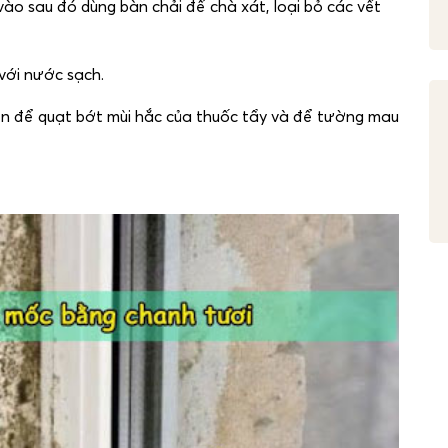
ào sau đó dùng bàn chải để chà xát, loại bỏ các vết
với nước sạch.
n để quạt bớt mùi hắc của thuốc tẩy và để tường mau