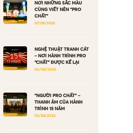
NƠI NHỮNG SẮC MÀU
CÙNG VIẾT NÊN “PRO
CHẤT”
07/08/2026
NGHỆ THUẬT TRANH CÁT
– NƠI HÀNH TRÌNH PRO
“CHẤT” ĐƯỢC KỂ LẠI
06/08/2026
“NGƯỜI PRO CHẤT” –
THANH ÂM CỦA HÀNH
TRÌNH 15 NĂM
05/08/2026