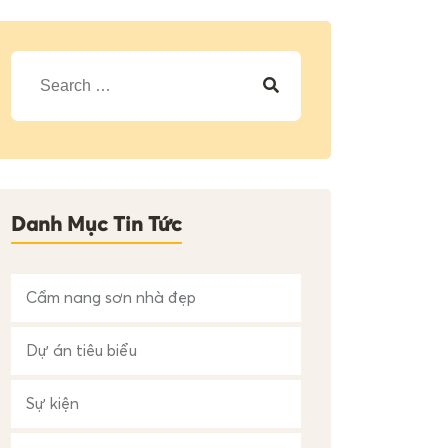
T
ì
m
k
i
ế
m
c
h
Danh Mục Tin Tức
o
:
Cẩm nang sơn nhà đẹp
Dự án tiêu biểu
Sự kiện