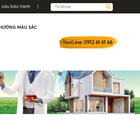
a cứu bảo hành
HƯỚNG MÀU SẮC
HotLine: 0912 61 61 66