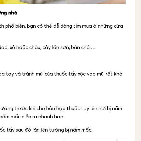
ờng nhà
dịch phổ biến, bạn có thể dễ dàng tìm mua ở những cửa
dao, xô hoặc chậu, cây lăn sơn, bàn chải…
a tay và tránh mùi của thuốc tẩy xộc vào mũi rất khó
ường trước khi cho hỗn hợp thuốc tẩy lên nơi bị nấm
y nấm mốc diễn ra nhanh hơn.
ốc tẩy sau đó lăn lên tường bị nấm mốc.