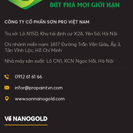
CÔNG TY CỔ PHẦN SƠN PRO VIỆT NAM
Trụ sở:
Lô N15D, Khu tái định cư X2A, Yên Sở, Hà Nội
Chi nhánh miền nam:
3A17 Đường Trần Văn Giàu, Ấp 3,
Tân Vĩnh Lộc, Hồ Chí Minh
Nhà máy sản xuất:
Lô CN1, KCN Ngọc Hồi, Hà Nội
0912 61 61 66
infor@propaintvn.com
www.sonnanogold.com
Về NANOGOLD