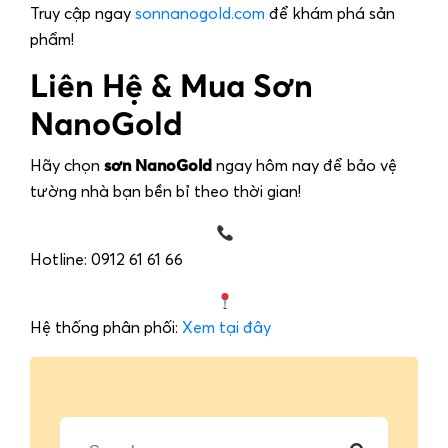
Truy cập ngay
sonnanogold.com
để khám phá sản
phẩm!
Liên Hệ & Mua Sơn
NanoGold
Hãy chọn
sơn NanoGold
ngay hôm nay để bảo vệ
tường nhà bạn bền bỉ theo thời gian!
Hotline: 0912 61 61 66
Hệ thống phân phối:
Xem tại đây
T
ì