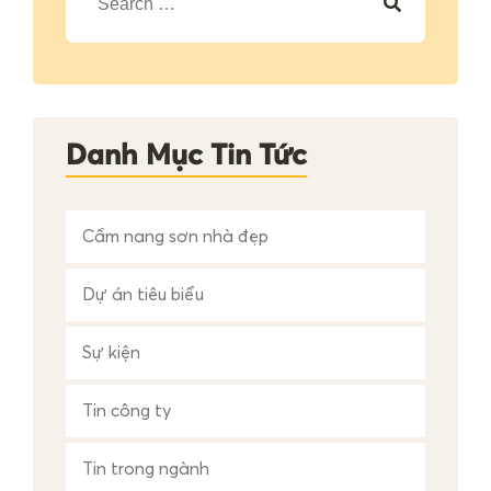
m
k
i
ế
m
c
h
Danh Mục Tin Tức
o
:
Cẩm nang sơn nhà đẹp
Dự án tiêu biểu
Sự kiện
Tin công ty
Tin trong ngành