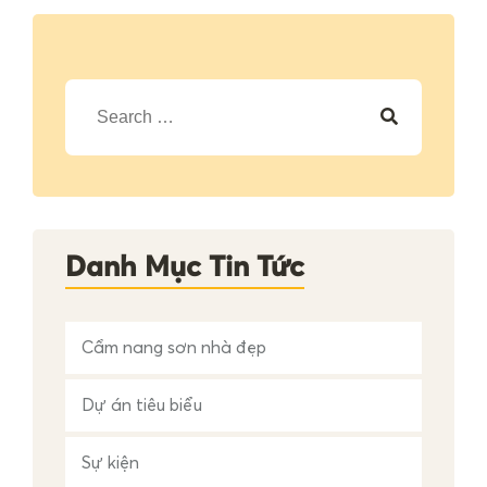
T
ì
m
k
i
ế
m
c
h
Danh Mục Tin Tức
o
:
Cẩm nang sơn nhà đẹp
Dự án tiêu biểu
Sự kiện