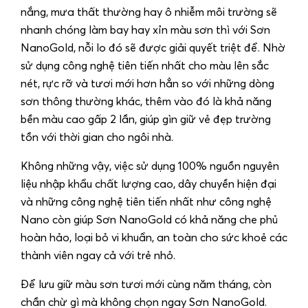
nắng, mưa thất thường hay ô nhiễm môi trường sẽ
nhanh chóng làm bay hay xỉn màu sơn thì với Sơn
NanoGold, nỗi lo đó sẽ được giải quyết triệt để. Nhờ
sử dụng công nghệ tiên tiến nhất cho màu lên sắc
nét, rực rỡ và tươi mới hơn hẳn so với những dòng
sơn thông thường khác, thêm vào đó là khả năng
bền màu cao gấp 2 lần, giúp gìn giữ vẻ đẹp trường
tồn với thời gian cho ngôi nhà.
Không những vậy, việc sử dụng 100% nguồn nguyên
liệu nhập khẩu chất lượng cao, dây chuyền hiện đại
và những công nghệ tiên tiến nhất như công nghệ
Nano còn giúp Sơn NanoGold có khả năng che phủ
hoàn hảo, loại bỏ vi khuẩn, an toàn cho sức khoẻ các
thành viên ngay cả với trẻ nhỏ.
Để lưu giữ màu sơn tươi mới cùng năm tháng, còn
chần chừ gì mà không chọn ngay Sơn NanoGold.