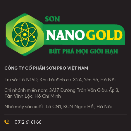
Nhưng làm sao
sơn chống
lý tường ẩm
để chọn được
thấm tốt nhất
mốc như […]
loại sơn phù
là điều vô cùng
hợp, vừa đẹp,
[…]
vừa bền mà lại
an toàn cho
sức khỏe? […]
CÔNG TY CỔ PHẦN SƠN PRO VIỆT NAM
Trụ sở:
Lô N15D, Khu tái định cư X2A, Yên Sở, Hà Nội
Chi nhánh miền nam:
3A17 Đường Trần Văn Giàu, Ấp 3,
Tân Vĩnh Lộc, Hồ Chí Minh
Nhà máy sản xuất:
Lô CN1, KCN Ngọc Hồi, Hà Nội
0912 61 61 66