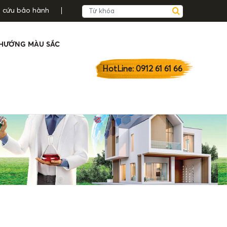
a cứu bảo hành
HƯỚNG MÀU SẮC
HotLine: 0912 61 61 66