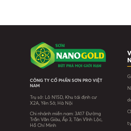
V
G
CÔNG TY CỔ PHẦN SƠN PRO VIỆT
NAM
N
Trụ sở:
Lô N15D, Khu tái định cư
d
X2A, Yên Sở, Hà Nội
C
Chi nhánh miền nam:
3A17 Đường
Trần Văn Giàu, Ấp 3, Tân Vĩnh Lộc,
t
Hồ Chí Minh