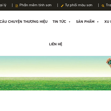
i lý
Phần mềm tính sơn
Tự phối màu sơn
Tr
CÂU CHUYỆN THƯƠNG HIỆU
TIN TỨC
SẢN PHẨM
XU 
LIÊN HỆ