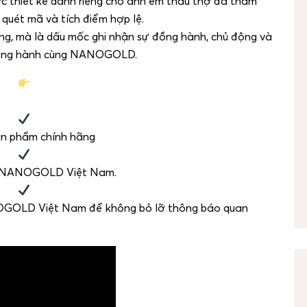
ợc thiết kế dành riêng cho anh em thầu thợ đã tham
uét mã và tích điểm hợp lệ.
g, mà là dấu mốc ghi nhận sự đồng hành, chủ động và
 song hành cùng NANOGOLD.
n phẩm chính hãng
ơn NANOGOLD Việt Nam.
OGOLD Việt Nam để không bỏ lỡ thông báo quan