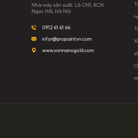
T
Nhà máy sản xuất:
Lô CN1, KCN
Ngọc Hồi, Hà Nội
n
0912 61 61 66
T
infor@propaintvn.com
X
www.sonnanogold.com
s
C
m