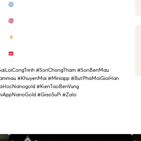
LoiCongTrinh #SonChongTham #SonBenMau
ammau #KhuyenMai #Miniapp #ButPhaMoiGioiHan
aHocNanogold #KienTaoBenVung
iAppNanoGold #GiaoSuPi #Zalo