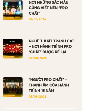
NƠI NHỮNG SẮC MÀU
CÙNG VIẾT NÊN “PRO
CHẤT”
07/08/2026
NGHỆ THUẬT TRANH CÁT
– NƠI HÀNH TRÌNH PRO
“CHẤT” ĐƯỢC KỂ LẠI
06/08/2026
“NGƯỜI PRO CHẤT” –
THANH ÂM CỦA HÀNH
TRÌNH 15 NĂM
05/08/2026