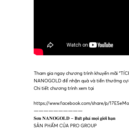
Tham gia ngay chương trình khuyến mãi “T
NANOGOLD để nhận quà và tiền thưởng cực
Chi tiết chương trình xem tại
https://www.facebook.com/share/p/17E5eMo
——————————
𝐒𝐨̛𝐧 𝐍𝐀𝐍𝐎𝐆𝐎𝐋𝐃 – 𝐁𝐮̛́𝐭 𝐩𝐡𝐚́ 𝐦𝐨̣𝐢 𝐠𝐢𝐨̛́𝐢 𝐡𝐚̣𝐧
SẢN PHẨM CỦA PRO GROUP