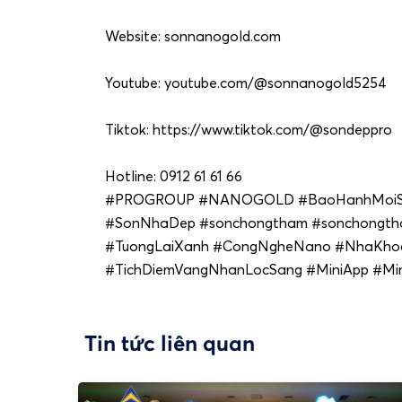
Website: sonnanogold.com
Youtube: youtube.com/@sonnanogold5254
Tiktok: https://www.tiktok.com/@sondeppro
Hotline: 0912 61 61 66
#PROGROUP #NANOGOLD #BaoHanhMoiSai
#SonNhaDep #sonchongtham #sonchongth
#TuongLaiXanh #CongNgheNano #NhaKho
#TichDiemVangNhanLocSang #MiniApp #Min
Tin tức liên quan