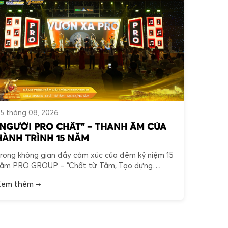
5 tháng 08, 2026
“NGƯỜI PRO CHẤT” – THANH ÂM CỦA
HÀNH TRÌNH 15 NĂM
rong không gian đầy cảm xúc của đêm kỷ niệm 15
ăm PRO GROUP – “Chất từ Tâm, Tạo dựng
ầm”, tiết mục rap “Người PRO Chất” đã mở màn
em thêm →
ằng nguồn năng lượng mạnh mẽ và thông điệp
ầy ý nghĩa về những con người làm nên thương
iệu. “Chất” không chỉ hiện diện […]