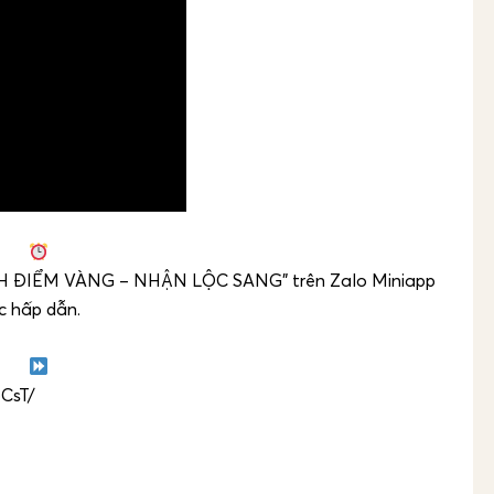
ÍCH ĐIỂM VÀNG – NHẬN LỘC SANG” trên Zalo Miniapp
 hấp dẫn.
CsT/