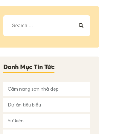
T
ì
m
k
i
ế
m
c
h
Danh Mục Tin Tức
o
:
Cẩm nang sơn nhà đẹp
Dự án tiêu biểu
Sự kiện