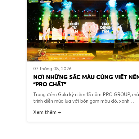
07 tháng 08, 2026
NƠI NHỮNG SẮC MÀU CÙNG VIẾT NÊ
“PRO CHẤT”
Trong đêm Gala kỷ niệm 15 năm PRO GROUP, m
trình diễn múa lụa với bốn gam màu đỏ, xanh
dương, vàng và xanh lá đã khắc họa những giá tr
Xem thêm →
khác biệt, những con người khác biệt và những
dấu ấn đã cùng đồng hành trên suốt chặng đườ
phát triển. Mỗi sắc màu […]