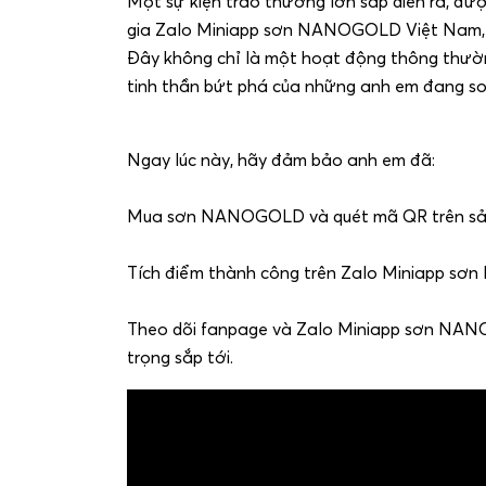
Một sự kiện trao thưởng lớn sắp diễn ra, đư
gia Zalo Miniapp sơn NANOGOLD Việt Nam, q
Đây không chỉ là một hoạt động thông thườn
tinh thần bứt phá của những anh em đang
Ngay lúc này, hãy đảm bảo anh em đã:
Mua sơn NANOGOLD và quét mã QR trên sả
Tích điểm thành công trên Zalo Miniapp s
Theo dõi fanpage và Zalo Miniapp sơn NAN
trọng sắp tới.