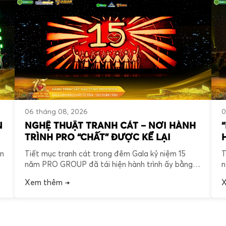
0
06 tháng 08, 2026
N
NGHỆ THUẬT TRANH CÁT – NƠI HÀNH
TRÌNH PRO “CHẤT” ĐƯỢC KỂ LẠI
T
àn
Tiết mục tranh cát trong đêm Gala kỷ niệm 15
n
năm PRO GROUP đã tái hiện hành trình ấy bằng
T
ị
những hình ảnh giản dị nhưng đầy ý nghĩa. Đó
X
Xem thêm →
b
không chỉ là câu chuyện về sự phát triển của một
đ
ng
doanh nghiệp, mà còn là câu chuyện về “Chất” –
h
được bồi đắp từ […]