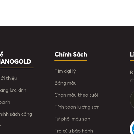
ề
Chính Sách
L
NANOGOLD
Tìm đại lý
Đ
iới thiệu
n
Bảng màu
ăng lực kinh
Chọn màu theo tuổi
oanh
Tính toán lượng sơn
hính sách công
Tự phối màu sơn
y
Tra cứu bảo hành